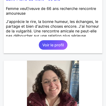
Femme veuf/veuve de 66 ans recherche rencontre
amoureuse
J'apprécie le rire, la bonne humeur, les échanges, le
partage et bien d'autres choses encore. J'ai horreur
de la vulgarité. Une rencontre amicale ne peut-elle
pas déboucher sur une relation plus sérieuse.
Voir le profil