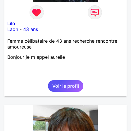
Lilo
Laon
-
43 ans
Femme célibataire de 43 ans recherche rencontre
amoureuse
Bonjour je m appel aurelie
Voir le profil