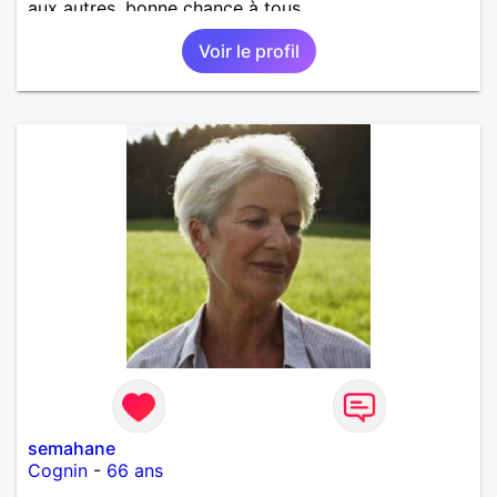
aux autres, bonne chance à tous.
Voir le profil
semahane
Cognin
-
66 ans