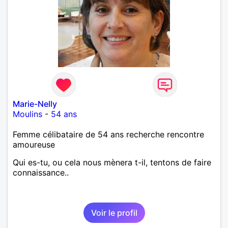
Marie-Nelly
Moulins
-
54 ans
Femme célibataire de 54 ans recherche rencontre
amoureuse
Qui es-tu, ou cela nous mènera t-il, tentons de faire
connaissance..
Voir le profil