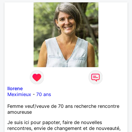
llorene
Meximieux
-
70 ans
Femme veuf/veuve de 70 ans recherche rencontre
amoureuse
Je suis ici pour papoter, faire de nouvelles
rencontres, envie de changement et de nouveauté,