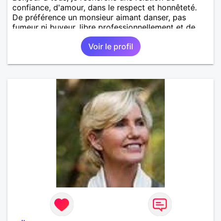
confiance, d'amour, dans le respect et honnêteté.
De préférence un monsieur aimant danser, pas
fumeur ni buveur, libre professionnellement et de
toute union .
Voir le profil