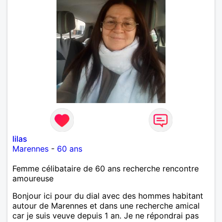
lilas
Marennes
-
60 ans
Femme célibataire de 60 ans recherche rencontre
amoureuse
Bonjour ici pour du dial avec des hommes habitant
autour de Marennes et dans une recherche amical
car je suis veuve depuis 1 an. Je ne répondrai pas