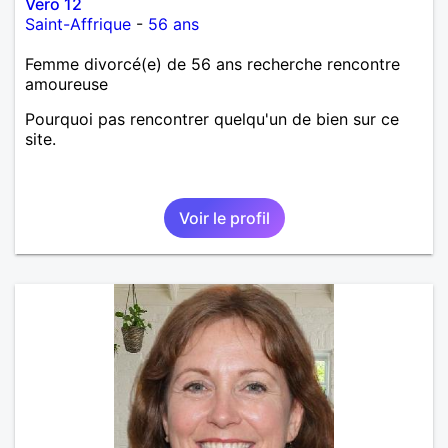
Vero 12
Saint-Affrique
-
56 ans
Femme divorcé(e) de 56 ans recherche rencontre
amoureuse
Pourquoi pas rencontrer quelqu'un de bien sur ce
site.
Voir le profil