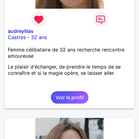
audreylilas
Castres
-
32 ans
Femme célibataire de 32 ans recherche rencontre
amoureuse
Le plaisir d'échanger, de prendre le temps de se
connaître et si la magie opère, se laisser aller.
Voir le profil