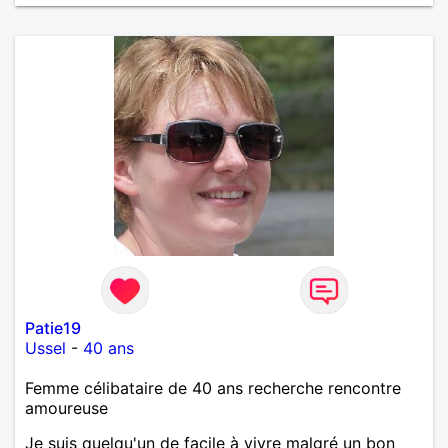
Patie19
Ussel
-
40 ans
Femme célibataire de 40 ans recherche rencontre
amoureuse
Je suis quelqu'un de facile à vivre malgré un bon