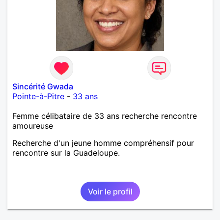
Sincérité Gwada
Pointe-à-Pitre
-
33 ans
Femme célibataire de 33 ans recherche rencontre
amoureuse
Recherche d'un jeune homme compréhensif pour
rencontre sur la Guadeloupe.
Voir le profil