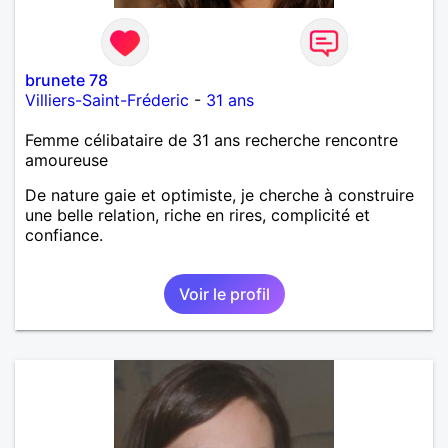
brunete 78
Villiers-Saint-Fréderic
-
31 ans
Femme célibataire de 31 ans recherche rencontre
amoureuse
De nature gaie et optimiste, je cherche à construire
une belle relation, riche en rires, complicité et
confiance.
Voir le profil