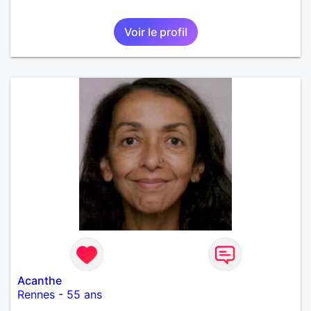
Voir le profil
Acanthe
Rennes
-
55 ans