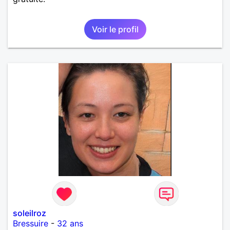
Voir le profil
soleilroz
Bressuire
-
32 ans