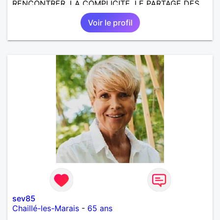
RENCONTRER, LA COMPLICITE, LE PARTAGE DES
BELLES CHOSES DE LA VIE : BALADES, VOYAGES
Voir le profil
EN FRANCE OU AILLEURS. ETRE A L ECOUTE DE L
AUTRE, ET LA VIE SERA PLUS BELLE
ENCORE.....................
sev85
Chaillé-les-Marais
-
65 ans