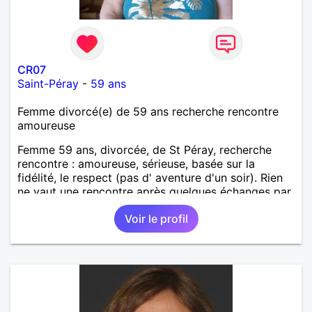
CR07
Saint-Péray
-
59 ans
Femme divorcé(e) de 59 ans recherche rencontre
amoureuse
Femme 59 ans, divorcée, de St Péray, recherche
rencontre : amoureuse, sérieuse, basée sur la
fidélité, le respect (pas d' aventure d'un soir). Rien
ne vaut une rencontre après quelques échanges par
messages pour savoir si il y a un feeling entre les
Voir le profil
deux et le désir de se revoir. Au plaisir de se
découvrir...