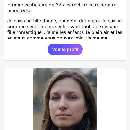
Femme célibataire de 32 ans recherche rencontre
amoureuse
Je suis une fille douce, honnête, drôle etc. Je suis ici
pour me sentir moins seule avant tout. Je suis une
fille romantique. J'aime les enfants, le plein air et les
animaux comme vous pouvez voir. J'aime me
promener dans la nature. J'ai vécu pleins de chose
Voir le profil
dans ma vie. Mon rêve est avoir une maison et
fonder une belle famille. J'aime lire regarder des
films, aller au restaurant, au cinéma, voyager... et
vous ?