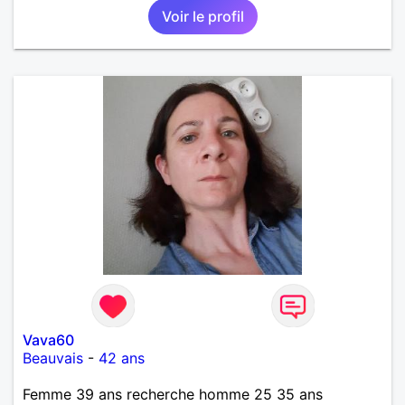
permettra d'oser franchir le pas vers toi plus
Voir le profil
facilement 🫣🙂
Vava60
Beauvais
-
42 ans
Femme 39 ans recherche homme 25 35 ans