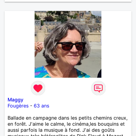
Maggy
Fougères
-
63 ans
Ballade en campagne dans les petits chemins creux,
en forêt. J'aime le calme, le cinéma,les bouquins et
aussi parfois la musique à fond. J'ai des goûts
musicaux très hétéroclites de Pink Floyd à Mozart