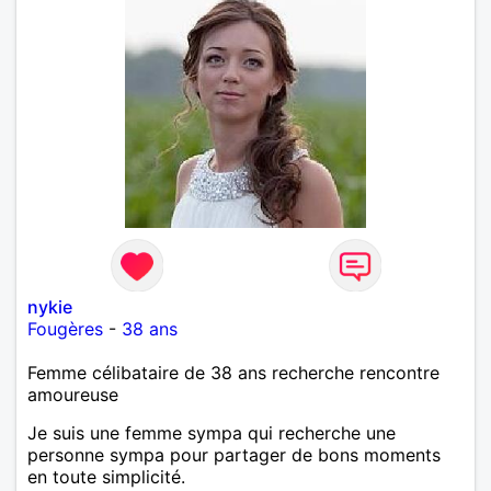
nykie
Fougères
-
38 ans
Femme célibataire de 38 ans recherche rencontre
amoureuse
Je suis une femme sympa qui recherche une
personne sympa pour partager de bons moments
en toute simplicité.