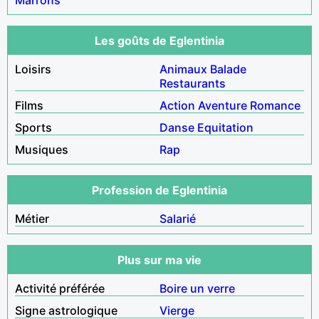
Les goûts de Eglentinia
Loisirs
Animaux
Balade
Restaurants
Films
Action
Aventure
Romance
Sports
Danse
Equitation
Musiques
Rap
Profession de Eglentinia
Métier
Salarié
Plus sur ma vie
Activité préférée
Boire un verre
Signe astrologique
Vierge