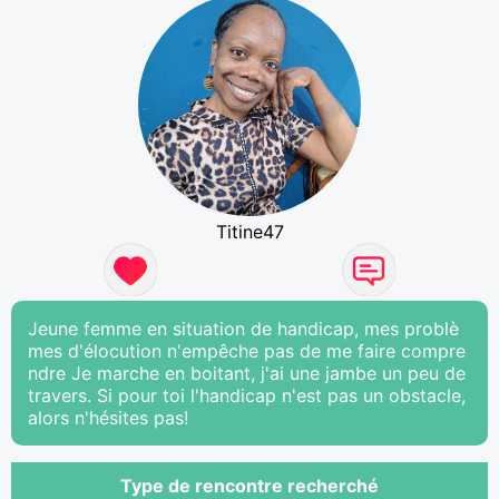
Titine47
Jeune femme en situation de handicap, mes problè
mes d'élocution n'empêche pas de me faire compre
ndre Je marche en boitant, j'ai une jambe un peu de
travers. Si pour toi l'handicap n'est pas un obstacle,
alors n'hésites pas!
Type de rencontre recherché