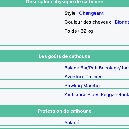
Description physique de cathoune
Style :
Changeant
Couleur des cheveux :
Blond
Poids : 62 kg
Les goûts de cathoune
Balade
Bar/Pub
Bricolage/Jar
Aventure
Policier
Bowling
Marche
Ambiance
Blues
Reggae
Roc
Profession de cathoune
Salarié