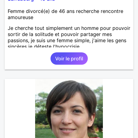
Femme divorcé(e) de 46 ans recherche rencontre
amoureuse
Je cherche tout simplement un homme pour pouvoir
sortir de la solitude et pouvoir partager mes
passions, je suis une femme simple, j'aime les gens
sincères je déteste l'hypocrisie .
Voir le profil