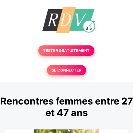
TESTER GRATUITEMENT
SE CONNECTER
Rencontres femmes entre 27
et 47 ans