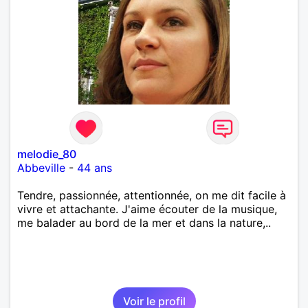
melodie_80
Abbeville
-
44 ans
Tendre, passionnée, attentionnée, on me dit facile à
vivre et attachante. J'aime écouter de la musique,
me balader au bord de la mer et dans la nature,..
Voir le profil