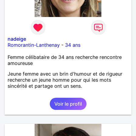
nadeige
Romorantin-Lanthenay
-
34 ans
Femme célibataire de 34 ans recherche rencontre
amoureuse
Jeune femme avec un brin d'humour et de rigueur
recherche un jeune homme pour qui les mots
sincérité et partage ont un sens.
Voir le profil