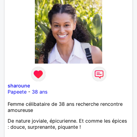
sharoune
Papeete
-
38 ans
Femme célibataire de 38 ans recherche rencontre
amoureuse
De nature joviale, épicurienne. Et comme les épices
: douce, surprenante, piquante !