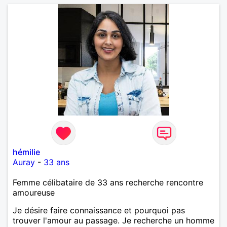
hémilie
Auray
-
33 ans
Femme célibataire de 33 ans recherche rencontre
amoureuse
Je désire faire connaissance et pourquoi pas
trouver l'amour au passage. Je recherche un homme