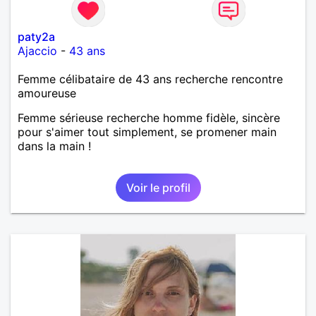
paty2a
Ajaccio
-
43 ans
Femme célibataire de 43 ans recherche rencontre
amoureuse
Femme sérieuse recherche homme fidèle, sincère
pour s'aimer tout simplement, se promener main
dans la main !
Voir le profil