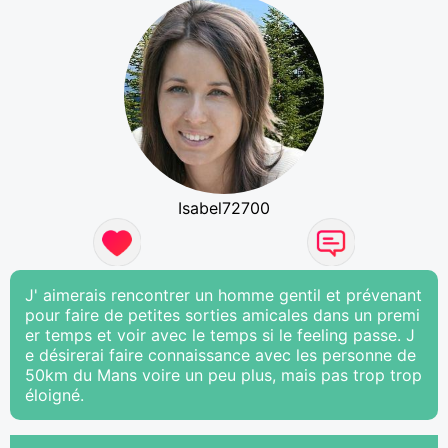
Isabel72700
J' aimerais rencontrer un homme gentil et prévenant
pour faire de petites sorties amicales dans un premi
er temps et voir avec le temps si le feeling passe. J
e désirerai faire connaissance avec les personne de
50km du Mans voire un peu plus, mais pas trop trop
éloigné.