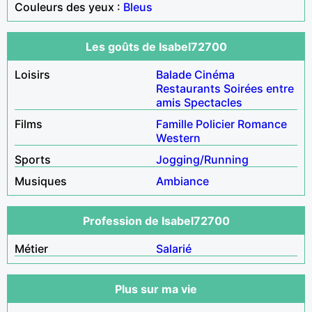
Couleurs des yeux :
Bleus
Les goûts de Isabel72700
Loisirs
Balade
Cinéma
Restaurants
Soirées entre
amis
Spectacles
Films
Famille
Policier
Romance
Western
Sports
Jogging/Running
Musiques
Ambiance
Profession de Isabel72700
Métier
Salarié
Plus sur ma vie