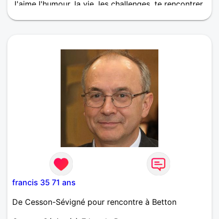
J'aime l'humour, la vie, les challenges, te rencontrer
en est un important. Si tu es joyeuse, pétillante et
que tu as confiance en toi, on va s'entendre.
francis 35 71 ans
De Cesson-Sévigné pour rencontre à Betton