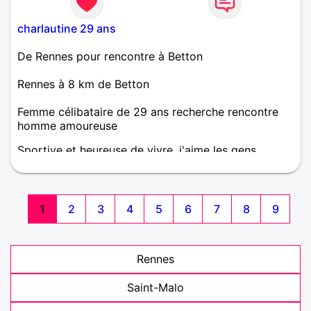
charlautine 29 ans
De Rennes pour rencontre à Betton
Rennes à 8 km de Betton
Femme célibataire de 29 ans recherche rencontre
homme amoureuse
Sportive et heureuse de vivre, j'aime les gens
sincères et agréables à vivre, les personnes qui sont
très actives dans le respect et le partage..
1
2
3
4
5
6
7
8
9
Rennes
Saint-Malo