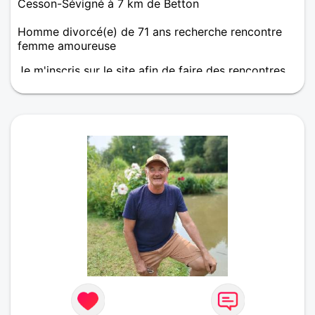
Cesson-Sévigné à 7 km de Betton
Homme divorcé(e) de 71 ans recherche rencontre
femme amoureuse
Je m'inscris sur le site afin de faire des rencontres
amicales voire plus si affinités. J'aime bien les
promenades dans la nature, les balades au bord de
l'eau et m'entretenir physiquement en visitant de
beaux lieux naturels. De nature sociable, j'aime
recevoir mes amis et sortir les weekends. Je ne suis
pas une personne casanière, l'âge n'est qu'un
chiffre, tout est dans la tête ! Qu'en pensez-vous ?