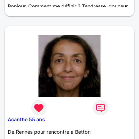
Bonjour, Comment me définir ? Tendresse, douceur,
sensibilité, respect. Je suis patient et conciliant,
utopique et naïf : à bientôt 50 ans, je crois encore à
l’amour vrai, pur. Coup de foudre ou construit dans
le temps, de la compréhension dans un regard, le
ventre qui papillonne quand je vous regarde ... Qui
je cherche ? Tendresse, douceur. Une femme
sensuelle, féminine, parfois séductrice, mais
également pragmatique et espiègle. J’espère une
complice, une amie, une amante, et peut-être mon
âme sœur ...
Acanthe 55 ans
De Rennes pour rencontre à Betton