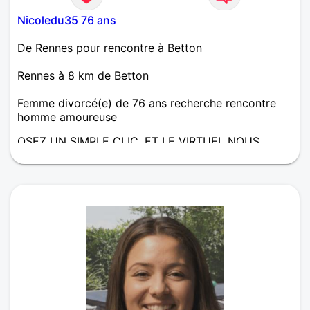
Nicoledu35 76 ans
De Rennes pour rencontre à Betton
Rennes à 8 km de Betton
Femme divorcé(e) de 76 ans recherche rencontre
homme amoureuse
OSEZ UN SIMPLE CLIC, ET LE VIRTUEL NOUS
AIDERA A NOUS CONNAITRE, LA SUITE, SEUL
DEMAIN EST CAPABLE DE L ECRIRE; J AIMERAIS
RENCONTRER, LA COMPLICITE, LE PARTAGE DES
BELLES CHOSES DE LA VIE : BALADES, VOYAGES
EN FRANCE OU AILLEURS. ETRE A L ECOUTE DE L
AUTRE, ET LA VIE SERA PLUS BELLE
ENCORE.....................