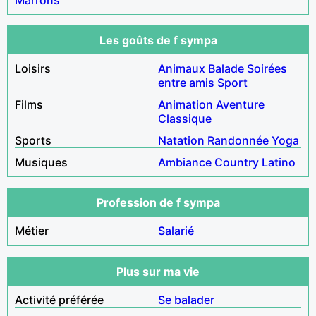
Les goûts de f sympa
Loisirs
Animaux
Balade
Soirées
entre amis
Sport
Films
Animation
Aventure
Classique
Sports
Natation
Randonnée
Yoga
Musiques
Ambiance
Country
Latino
Profession de f sympa
Métier
Salarié
Plus sur ma vie
Activité préférée
Se balader