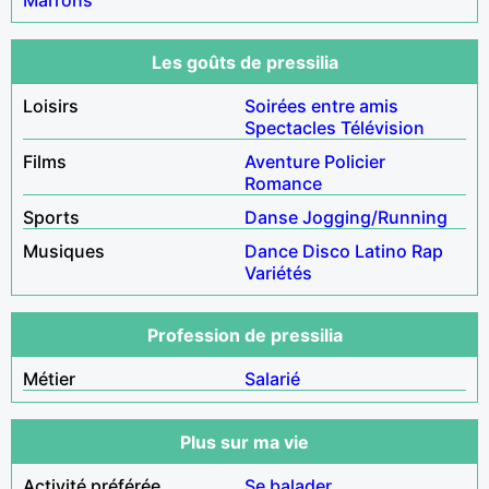
Les goûts de pressilia
Loisirs
Soirées entre amis
Spectacles
Télévision
Films
Aventure
Policier
Romance
Sports
Danse
Jogging/Running
Musiques
Dance
Disco
Latino
Rap
Variétés
Profession de pressilia
Métier
Salarié
Plus sur ma vie
Activité préférée
Se balader