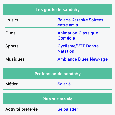
Les goûts de sandchy
Loisirs
Balade
Karaoké
Soirées
entre amis
Films
Animation
Classique
Comédie
Sports
Cyclisme/VTT
Danse
Natation
Musiques
Ambiance
Blues
New-age
Profession de sandchy
Métier
Salarié
Plus sur ma vie
Activité préférée
Se balader